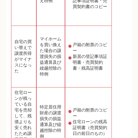
え特例
記事項証明書・売
買契約書のコピー
マイホーム
自宅の買
を買い換え
戸籍の附票のコピ
い替えで
た場合の譲
ー
譲渡所得
渡損失の損
新居の登記事項証
がマイナ
益通算及び
明書・売買契約
スになっ
繰越控除の
書・残高証明書
た
特例
住宅ロー
ンが残っ
ている自
特定居住用
宅を売却
戸籍の附票のコピ
財産の譲渡
して、残
ー
損失の損益
債よりも
住宅ローンの残高
通算及び繰
安く売れ
証明書（売買契約
越控除の特
たため譲
日の前日のもの）
例