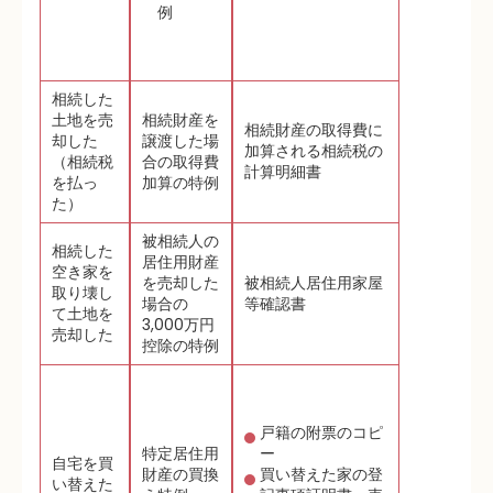
例
相続した
土地を売
相続財産を
相続財産の取得費に
却した
譲渡した場
加算される相続税の
（相続税
合の取得費
計算明細書
を払っ
加算の特例
た）
被相続人の
相続した
居住用財産
空き家を
を売却した
被相続人居住用家屋
取り壊し
場合の
等確認書
て土地を
3,000万円
売却した
控除の特例
戸籍の附票のコピ
特定居住用
ー
自宅を買
財産の買換
買い替えた家の登
い替えた