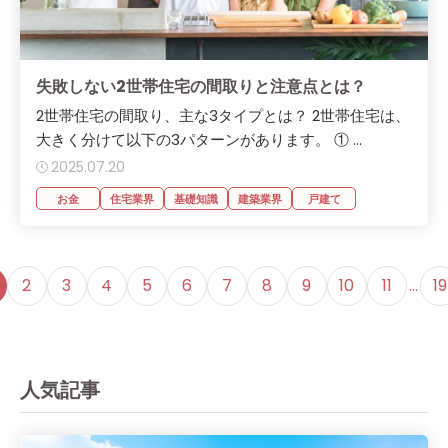
失敗しない2世帯住宅の間取りと注意点とは？
2世帯住宅の間取り、主な3タイプとは？ 2世帯住宅は、
大きく分けて以下の3パターンがあります。 ① ...
2025.07.20
お金
住宅業界
基礎知識
建築業界
戸建て
2
3
4
5
6
7
8
9
10
11
…
19
人気記事