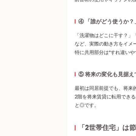
④ 「誰がどう使うか
「洗濯物はどこに干す？」
など、
実際の動き方をイメ
特に
共用部分は“すれ違いや
⑤ 将来の変化も見据え
最初は同居前提でも、将来
2階を将来賃貸に転用でき
と◎です。
「2世帯住宅」は