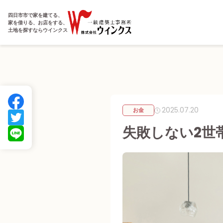
四日市市で家を建てる、
家を借りる、お店をする、
土地を探すならウインクス
2025.07.20
お金
失敗しない2世