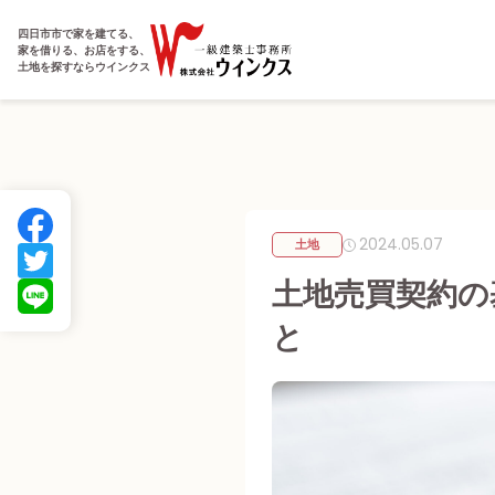
四日市市で家を建てる、
家を借りる、お店をする、
土地を探すならウインクス
2024.05.07
土地
土地売買契約の
と