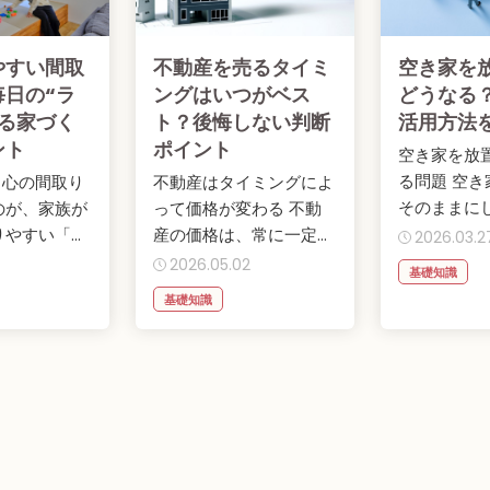
やすい間取
不動産を売るタイミ
空き家を
毎日の“ラ
ングはいつがベス
どうなる
くる家づく
ト？後悔しない判断
活用方法
ント
ポイント
空き家を放
る問題 空
グ中心の間取り
不動産はタイミングによ
そのままに
のが、家族が
って価格が変わる 不動
次のような
りやすい「リ
産の価格は、常に一定で
2026.03.2
可能性があり.
」の間取り。
はありません。市場の状
2026.05.02
基礎知識
況や需要によ...
基礎知識