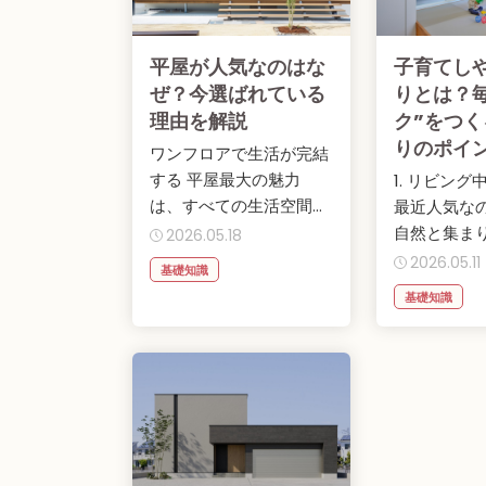
平屋が人気なのはな
子育てし
ぜ？今選ばれている
りとは？
理由を解説
ク”をつ
りのポイ
ワンフロアで生活が完結
する 平屋最大の魅力
1. リビン
は、すべての生活空間が
最近人気な
ワンフロアにまとまって
自然と集ま
2026.05.18
いること。 階...
ビング中心
2026.05.11
基礎知識
例え...
基礎知識