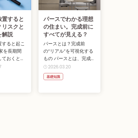
放置すると
パースでわかる理想
？リスクと
の住まい。完成前に
を解説
すべてが見える？
置すると起こ
パースとは？完成前
き家を長期間
の“リアル”を可視化する
しておくと、
もの パースとは、完成
問題が起こる
後の住まいを立体的に表
7
2026.03.20
..
現したイメージ...
基礎知識