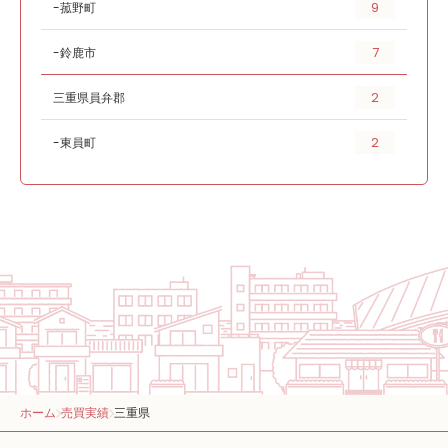
9
菰野町
7
鈴鹿市
2
三重県員弁郡
2
東員町
ホーム
売買実績
三重県