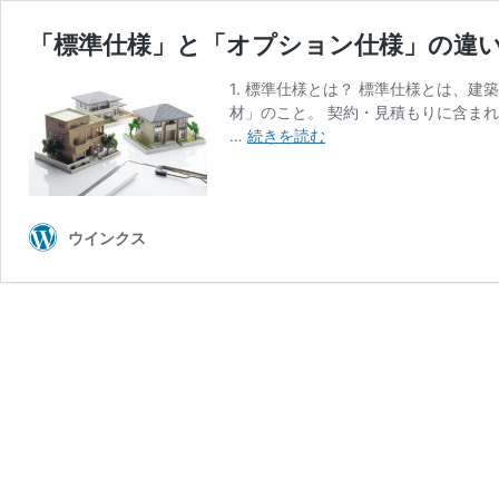
「標準仕様」と「オプション仕様」の違
1. 標準仕様とは？ 標準仕様とは、
材」のこと。 契約・見積もりに含ま
「標
…
続きを読む
準
仕
様」
と
ウインクス
「オ
プ
シ
ョ
ン
仕
様」
の
違
い
と