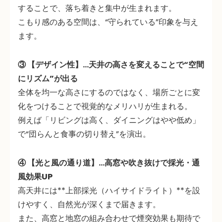
することで、落ち着きと集中が生まれます。
こもり感のある空間は、“守られている”印象を与え
ます。
③ 【デザイン性】…天井の高さを変えることで“空間
にリズム”が出る
全体を均一な高さにするのではなく、場所ごとに変
化をつけることで
視覚的なメリハリが生まれる
。
例えば「リビングは高く、ダイニングはやや低め」
で“団らんと食事の切り替え”を演出。
④ 【光と風の通り道】…高窓や吹き抜けで採光・通
風効果UP
高天井には**上部採光（ハイサイドライト）**を設
けやすく、自然光が深くまで届きます。
また、
高窓と地窓の組み合わせで煙突効果
も期待で