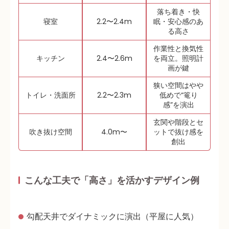
落ち着き・快
寝室
2.2〜2.4m
眠・安心感のあ
る高さ
作業性と換気性
キッチン
2.4〜2.6m
を両立。照明計
画が鍵
狭い空間はやや
トイレ・洗面所
2.2〜2.3m
低めで“篭り
感”を演出
玄関や階段とセ
吹き抜け空間
4.0m〜
ットで抜け感を
創出
こんな工夫で「高さ」を活かすデザイン例
勾配天井でダイナミックに演出
（平屋に人気）