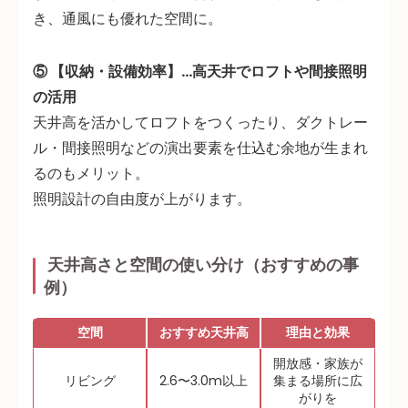
き、通風にも優れた空間に。
⑤ 【収納・設備効率】…高天井でロフトや間接照明
の活用
天井高を活かしてロフトをつくったり、ダクトレー
ル・間接照明などの
演出要素を仕込む余地が生まれ
る
のもメリット。
照明設計の自由度が上がります。
天井高さと空間の使い分け（おすすめの事
例）
空間
おすすめ天井高
理由と効果
開放感・家族が
リビング
2.6〜3.0m以上
集まる場所に広
がりを