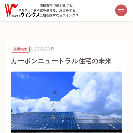
四日市市で家を建てる、
家を借りる、お店をする、
土地を探すならウインクス
2025.03.15
基礎知識
カーボンニュートラル住宅の未来