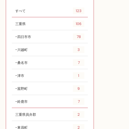
123
すべて
106
三重県
78
四日市市
3
川越町
7
桑名市
1
津市
9
菰野町
7
鈴鹿市
2
三重県員弁郡
2
東員町