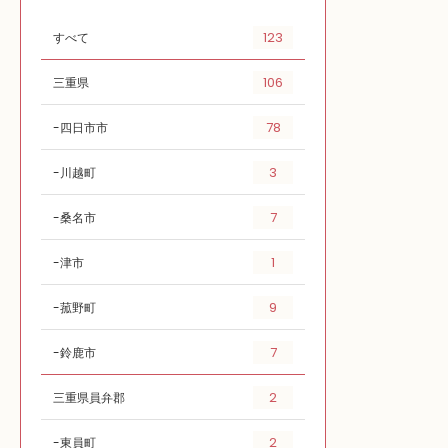
123
すべて
106
三重県
78
四日市市
3
川越町
7
桑名市
1
津市
9
菰野町
7
鈴鹿市
2
三重県員弁郡
2
東員町