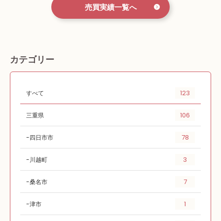
売買実績一覧へ
カテゴリー
123
すべて
106
三重県
78
四日市市
3
川越町
7
桑名市
1
津市