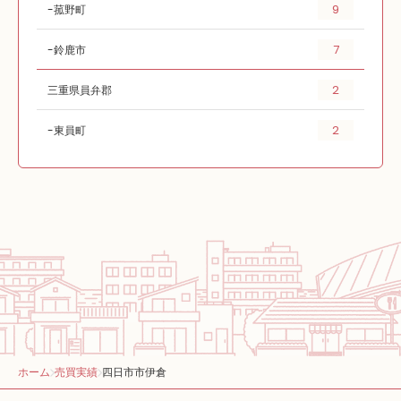
9
菰野町
7
鈴鹿市
2
三重県員弁郡
2
東員町
ホーム
売買実績
四日市市伊倉