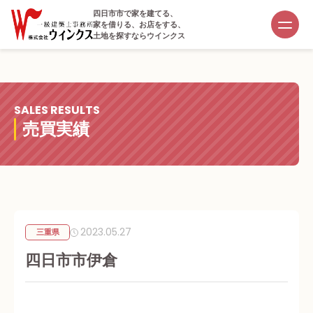
四日市市で家を建てる、
家を借りる、お店をする、
土地を探すならウインクス
SALES RESULTS
売買実績
2023.05.27
三重県
四日市市伊倉