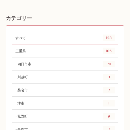
カテゴリー
123
すべて
106
三重県
78
四日市市
3
川越町
7
桑名市
1
津市
9
菰野町
7
鈴鹿市