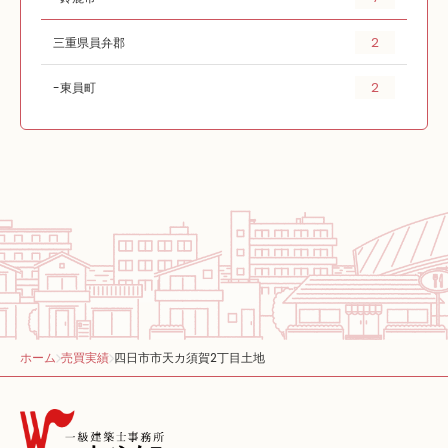
2
三重県員弁郡
2
東員町
ホーム
売買実績
四日市市天カ須賀2丁目土地